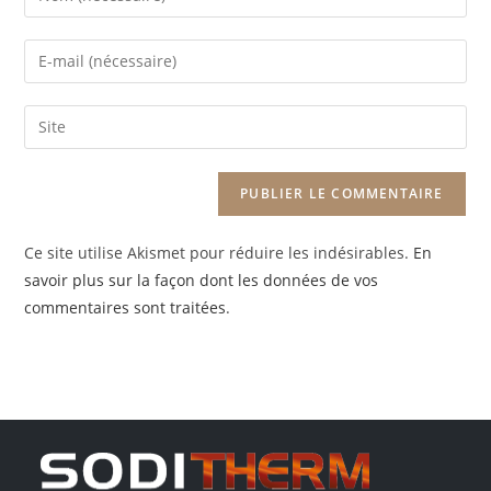
your
name
Enter
or
your
username
email
Saisir
to
address
l’URL
comment
to
de
comment
votre
site
Ce site utilise Akismet pour réduire les indésirables.
En
(facultatif)
savoir plus sur la façon dont les données de vos
commentaires sont traitées
.