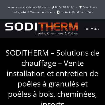
Skip
A votre service depuis 40 ans -
05 53 04 80 60
-
29av. Louis
to
Suder, 24430 Marsac-Sur-l'Isle -
contacts@soditherm24.fr
content
MENU
SODITHERM – Solutions de
chauffage – Vente
installation et entretien de
poêles à granulés et
poêles à bois, cheminées,
inserts