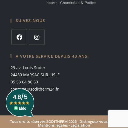
SUIVEZ-NOUS
S’ouvre
S’ouvre
dans
dans
A VOTRE SERVICE DEPUIS 40 ANS!
un
un
29 av. Louis Suder
nouvel
nouvel
24430 MARSAC SUR L’ISLE
onglet
onglet
05 53 04 80 60
contacts@soditherm24.fr
Tous droits réservés SODITHERM 2026 -
Distinguez-vous.com
-
Mentions legales -
Législation